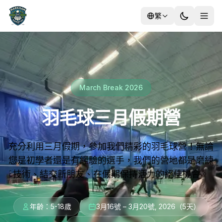
繁
培訓
March Break 2026
營地
羽毛球三月假期營
充分利用三月假期，參加我們精彩的羽毛球營！無論
您是初學者還是有經驗的選手，我們的營地都是磨練
技術、結交新朋友、在假期保持活力的絕佳機會。
年齡：5-18歲
3月16號 – 3月20號, 2026（5天）