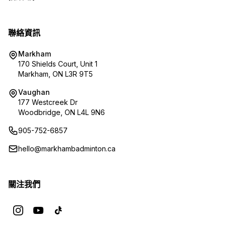
聯絡資訊
Markham
170 Shields Court, Unit 1
Markham, ON L3R 9T5
Vaughan
177 Westcreek Dr
Woodbridge, ON L4L 9N6
905-752-6857
hello@markhambadminton.ca
關注我們