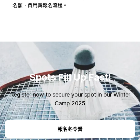
名額、費用與報名流程。
Spots Fill Up Fast!
Register now to secure your spot in our Winter
Camp 2025
報名冬令營