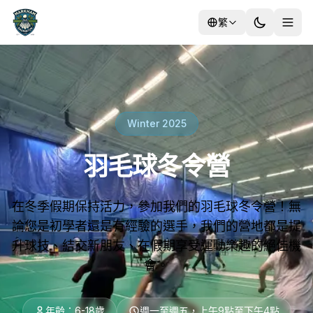
繁
培訓
Winter 2025
營地
羽毛球冬令營
在冬季假期保持活力，參加我們的羽毛球冬令營！無
論您是初學者還是有經驗的選手，我們的營地都是提
升球技、結交新朋友、在假期享受運動樂趣的絕佳機
會。
年齡：6-18歲
週一至週五，上午9點至下午4點