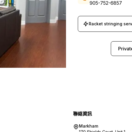
905-752-6857
Racket stringing serv
聯絡我們
Privat
聯絡資訊
Markham
170 Shields Court, Unit 1