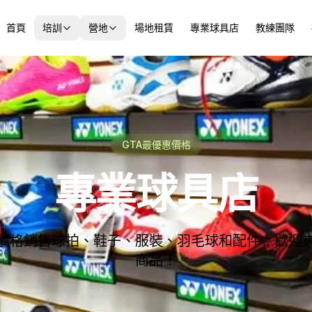
首頁
培訓
營地
場地租賃
專業球具店
教練團隊
GTA最優惠價格
專業球具店
價格銷售球拍、鞋子、服裝、羽毛球和配件。歡迎
商品！